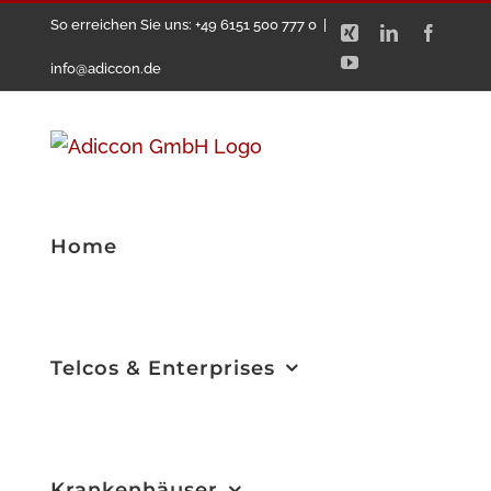
Zum
So erreichen Sie uns: +49 6151 500 777 0
|
Xing
LinkedIn
Facebo
Inhalt
YouTube
info@adiccon.de
springen
Home
Telcos & Enterprises
Krankenhäuser