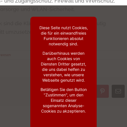
 und Zugangsschutz, Firewall und Virenschutz,
vorsorge und WLAN-Sicherheit.
sind die Kliniken in der Lage, die eindeutig
Diese Seite nutzt Cookies,
ritt umzusetzen und damit eine hohe
die für ein einwandfreies
Funktionieren absolut
notwendig sind.
Darüberhinaus werden
swesen
auch Cookies von
Diensten Dritter gesetzt,
die uns dabei helfen zu
verstehen, wie unsere
Webseite genutzt wird.
Betätigen Sie den Button
Facebook
X
LinkedIn
WhatsApp
Pinterest
E-
"Zustimmen", um den
Mai
Einsatz dieser
sogenannten Analyse-
Cookies zu akzeptieren.