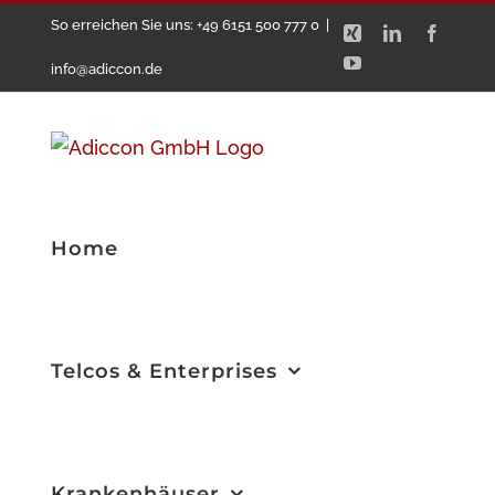
Zum
So erreichen Sie uns: +49 6151 500 777 0
|
Xing
LinkedIn
Facebo
Inhalt
YouTube
info@adiccon.de
springen
Home
Telcos & Enterprises
Krankenhäuser