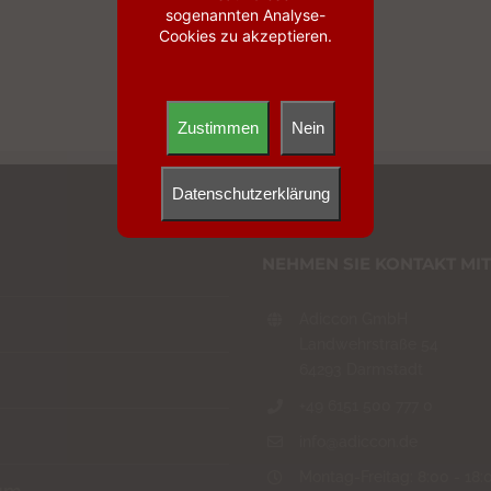
sogenannten Analyse-
Cookies zu akzeptieren.
ANFRAGE
Zustimmen
Nein
Datenschutzerklärung
NEHMEN SIE KONTAKT MIT
Adiccon GmbH
Landwehrstraße 54
64293 Darmstadt
+49 6151 500 777 0
info@adiccon.de
Montag-Freitag: 8:00 - 18: