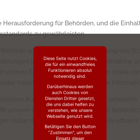
ale Herausforderung für Behörden, und die Einha
tsstandards zu gewährleisten.
re Behörde umfassend in der Abstimmung von Sic
Diese Seite nutzt Cookies,
derungen in Projekten und bei der Teilnahme an 
die für ein einwandfreies
Funktionieren absolut
 unserer Erfahrung mit BSI-Vorgaben sowie von
notwendig sind.
nder Vorteil im sensiblen Bereich der Informati
Darüberhinaus werden
auch Cookies von
lichen Aufwand für Ihre Mitarbeiter erheblich, s
Diensten Dritter gesetzt,
die uns dabei helfen zu
it unserer tiefgehenden Kenntnis der behördl
verstehen, wie unsere
Webseite genutzt wird.
gen dafür, dass Ihre Sicherheitsprojekte effizi
Betätigen Sie den Button
"Zustimmen", um den
Einsatz dieser