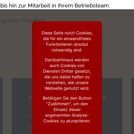
is hin zur Mitarbeit in Ihrem Betriebsteam.
g Ihrer Projekte?
Diese Seite nutzt Cookies,
die für ein einwandfreies
Funktionieren absolut
KONTAKT
notwendig sind.
Darüberhinaus werden
auch Cookies von
Diensten Dritter gesetzt,
die uns dabei helfen zu
verstehen, wie unsere
Webseite genutzt wird.
Netzwerktechnologien
Betätigen Sie den Button
"Zustimmen", um den
Einsatz dieser
sogenannten Analyse-
SD-WAN/SASE
Cookies zu akzeptieren.
Corporate Networks