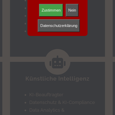
IPv6 & DDI
5G Core & Campus 5G
Zustimmen
Nein
Wifi
Network Security
Datenschutzerklärung
VoIP & SIP-Architekturen
Künstliche Intelligenz
KI-Beauftragter
Datenschutz & KI-Compliance
Data Analytics &