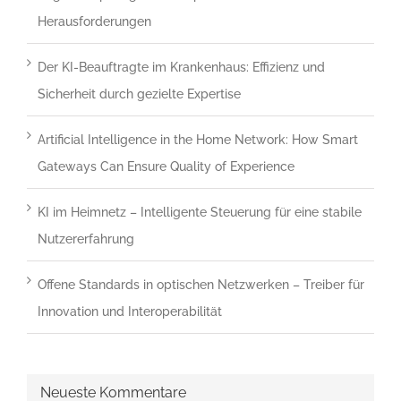
dass
Herausforderungen
du
ein
Der KI-Beauftragte im Krankenhaus: Effizienz und
Mensch
Sicherheit durch gezielte Expertise
bist.
Artificial Intelligence in the Home Network: How Smart
Gateways Can Ensure Quality of Experience
KI im Heimnetz – Intelligente Steuerung für eine stabile
Nutzererfahrung
Offene Standards in optischen Netzwerken – Treiber für
Innovation und Interoperabilität
Neueste Kommentare