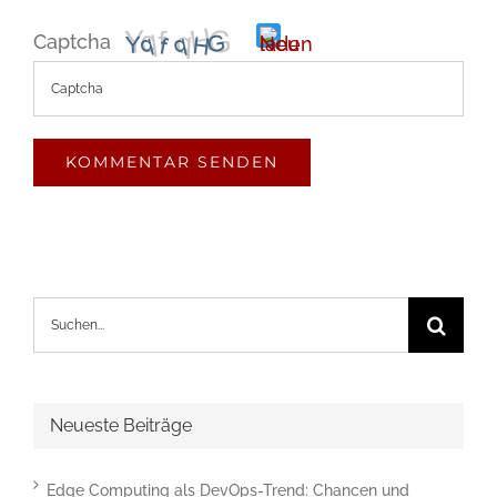
Captcha
Bitte
gib
die
im
CAPTCHA
angezeigten
Suche
Zeichen
nach:
ein,
um
Neueste Beiträge
zu
bestätigen,
Edge Computing als DevOps-Trend: Chancen und