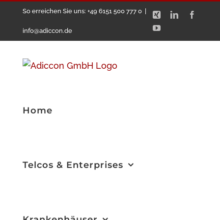
Zum
So erreichen Sie uns: +49 6151 500 777 0
|
Xing
LinkedIn
Facebo
Inhalt
YouTube
info@adiccon.de
springen
Home
Telcos & Enterprises
Krankenhäuser