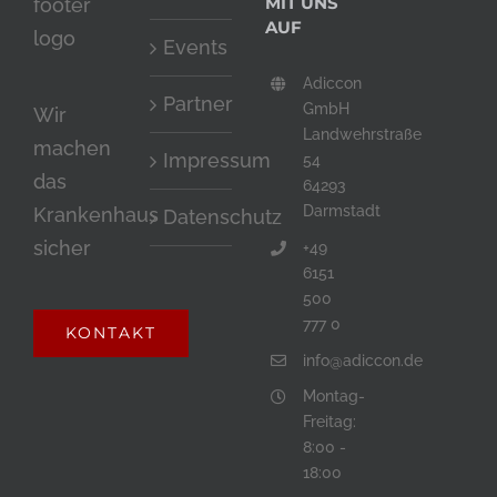
MIT UNS
AUF
Events
Adiccon
Partner
GmbH
Wir
Landwehrstraße
machen
Impressum
54
das
64293
Darmstadt
Krankenhaus
Datenschutz
sicher
+49
6151
500
777 0
KONTAKT
info@adiccon.de
Montag-
Freitag:
8:00 -
18:00