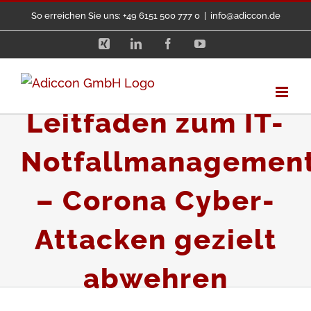
Zum
So erreichen Sie uns: +49 6151 500 777 0
|
info@adiccon.de
Inhalt
Xing
LinkedIn
Facebook
YouTube
springen
Leitfaden zum IT-
Notfallmanagemen
– Corona Cyber-
Attacken gezielt
abwehren