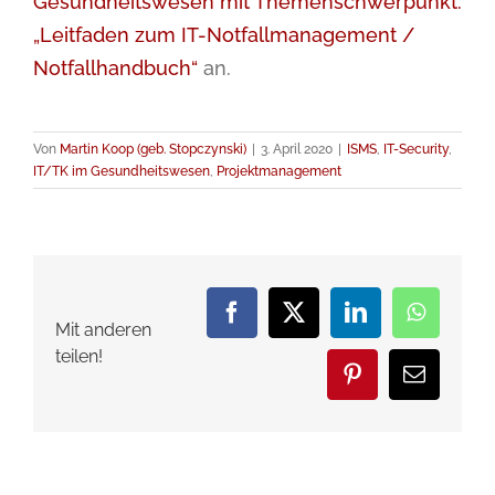
Gesundheitswesen mit Themenschwerpunkt:
„Leitfaden zum IT-Notfallmanagement /
Notfallhandbuch“
an.
Von
Martin Koop (geb. Stopczynski)
|
3. April 2020
|
ISMS
,
IT-Security
,
IT/TK im Gesundheitswesen
,
Projektmanagement
Facebook
X
LinkedIn
WhatsA
Mit anderen
teilen!
Pinterest
E-
Mail