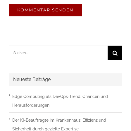
Bitte
gib
die
im
CAPTCHA
angezeigten
Suche
Zeichen
nach:
ein,
um
Neueste Beiträge
zu
bestätigen,
Edge Computing als DevOps-Trend: Chancen und
dass
Herausforderungen
du
ein
Der KI-Beauftragte im Krankenhaus: Effizienz und
Mensch
Sicherheit durch gezielte Expertise