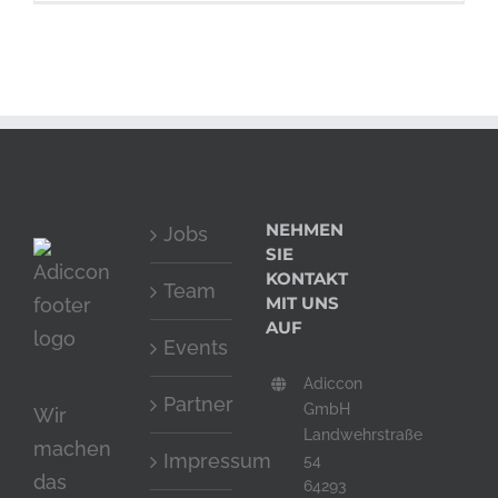
NEHMEN
Jobs
SIE
KONTAKT
Team
MIT UNS
AUF
Events
Adiccon
Partner
GmbH
Wir
Landwehrstraße
machen
Impressum
54
das
64293