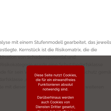
lyse mit einem Stufenmodell gearbeitet, das jeweil
tlegte. Kernstück ist die Risikomatrix, die die
bination von Schadenspotential und
er Risikokategorie wurde eine Schutzbedarfsklasse
unde für sein VPN mindestens den Grundschutz gemä
Diese Seite nutzt Cookies,
darfsklasse „normal“ entsprach und im
die für ein einwandfreies
Funktionieren absolut
e mit dieser Schutzbedarfsklasse keine weiteren
notwendig sind.
Darüberhinaus werden
auch Cookies von
Diensten Dritter gesetzt,