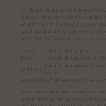
Für die Zuordnung der Schadensstufen w
„Managementsysteme zur Informationssiche
Schadenshöhen müssen generell von jede
(durch Geschäftsführung oder Risikomanag
genannten Werte passend und wurden d
normal
Schäden sind begrenzt und ü
hoch
Schäden sind beträchtlich: 300
Schäden sind existenziell bedr
sehr hoch
Mio. €
Schadenspotential Gefährdung 1) Verlust /
Sollte jemand eine beim Versand verlor
kann er damit keinen weiteren Schaden anr