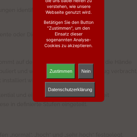
die uns dabei helfen zu
verstehen, wie unsere
gen identifiziert:
Webseite genutzt wird.
Betätigen Sie den Button
"Zustimmen", um den
ente oder Diebstahl der Ladung des
Einsatz dieser
sogenannten Analyse-
Cookies zu akzeptieren.
ommt auf dem Versandweg temporär in die Hände
puliert und wieder in das Versandfahrzeug verbracht
Zustimmen
Nein
installiert wird.
Datenschutzerklärung
tial und eine Eintrittswahrscheinlichkeit
e in definierte Stufen eingeteilt.
en „normal“, „hoch“ und „sehr hoch“ festgelegt.