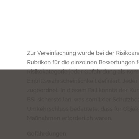
Zur Vereinfachung wurde bei der Risikoana
Rubriken für die einzelnen Bewertungen fes
Risikokategorie jeder Gefährdung als Kom
Eintrittswahrscheinlichkeit definiert. Jed
zugeordnet. In diesem Fall konnte der K
BSI sicherstellen, was somit der Schutzbe
Umkehrschluss bedeutete, dass für Objekt
Maßnahmen erforderlich waren.
Gefährdungen