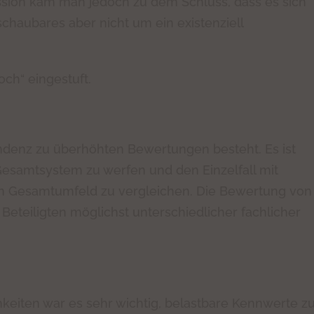
ssion kam man jedoch zu dem Schluss, dass es sich
chaubares aber nicht um ein existenziell
ch“ eingestuft.
endenz zu überhöhten Bewertungen besteht. Es ist
 Gesamtsystem zu werfen und den Einzelfall mit
 Gesamtumfeld zu vergleichen. Die Bewertung von
eteiligten möglichst unterschiedlicher fachlicher
chkeiten war es sehr wichtig, belastbare Kennwerte z