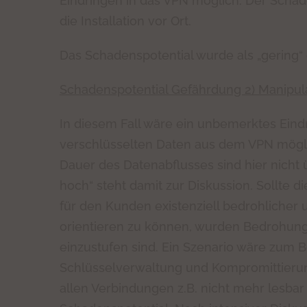
Eindringen in das VPN möglich. Der Schade
die Installation vor Ort.
Das Schadenspotential wurde als „gering“ 
Schadenspotential Gefährdung 2) Manipul
In diesem Fall wäre ein unbemerktes Ein
verschlüsselten Daten aus dem VPN mögli
Dauer des Datenabflusses sind hier nicht 
hoch“ steht damit zur Diskussion. Sollte d
für den Kunden existenziell bedrohlicher 
orientieren zu können, wurden Bedrohungs
einzustufen sind. Ein Szenario wäre zum Be
Schlüsselverwaltung und Kompromittierun
allen Verbindungen z.B. nicht mehr lesbar 