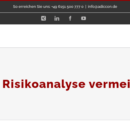
So erreichen Sie uns: +49 6151 500 777 0
|
info@adiccon.de
Xing
LinkedIn
Facebook
YouTube
y Risikoanalyse verme