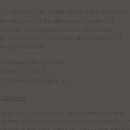
urde sich an einem Beispiel aus dem BSI Dokument
rheit gem. BSI Standard 100-1 orientiert. Die
m Unternehmen individuell festgelegt werden
ement), in diesem Fall waren die im BSI Beispiel
aher übernommen.
berschaubar: bis 300.000€
.000 € bis 1 Mio. €
ohlich und katastrophal: ab 1
 Diebstahl
en gegangene Verschlüsselungskomponente finden,
ichten. Selbst bei gezieltem Diebstahl ist damit kei