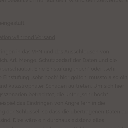
n beläuft sich nur auf die HW und den Zeitverlust f
eingestuft.
ation während Versand
dringen in das VPN und das Ausschleusen von
ch. Art, Menge, Schutzbedarf der Daten und die
überschaubar. Eine Einstufung „hoch“ oder „sehr
ie Einstufung „sehr hoch“ hier gelten, müsste also ein
und katastrophaler Schaden auftreten. Um sich hier
szenarien betrachtet, die unter „sehr hoch“
ispiel das Eindringen von Angreifern in die
g der Schlüssel, so dass die übertragenen Daten au
sind. Dies wäre ein durchaus existenzielles