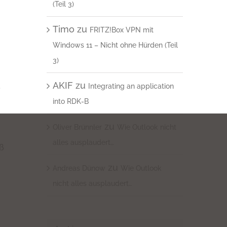
(Teil 3)
Timo
zu
FRITZ!Box VPN mit
Windows 11 – Nicht ohne Hürden (Teil
3)
AKIF
zu
s
Integrating an application
into RDK-B
zu
Oliver Brünnler
Wie Outlook nicht
alles ausplaudert…
ß
zu
Andreas Dünow
Wie Outlook
nicht alles ausplaudert…