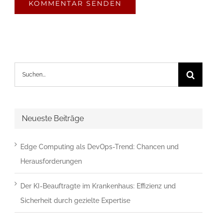
gib
die
im
CAPTCHA
angezeigten
Suche
Zeichen
nach:
ein,
um
Neueste Beiträge
zu
bestätigen,
Edge Computing als DevOps-Trend: Chancen und
dass
Herausforderungen
du
ein
Der KI-Beauftragte im Krankenhaus: Effizienz und
Mensch
Sicherheit durch gezielte Expertise
bist.