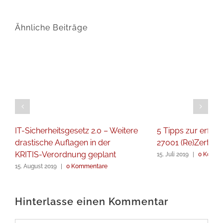
Ähnliche Beiträge
IT-Sicherheitsgesetz 2.0 – Weitere
5 Tipps zur erfol
drastische Auflagen in der
27001 (Re)Zertifiz
KRITIS-Verordnung geplant
15. Juli 2019
|
0 Komme
15. August 2019
|
0 Kommentare
Hinterlasse einen Kommentar