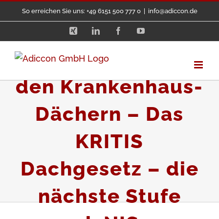
Zum
So erreichen Sie uns: +49 6151 500 777 0
|
info@adiccon.de
Inhalt
Xing
LinkedIn
Facebook
YouTube
springen
Sicherheit über
den Krankenhaus-
Dächern – Das
KRITIS
Dachgesetz – die
nächste Stufe