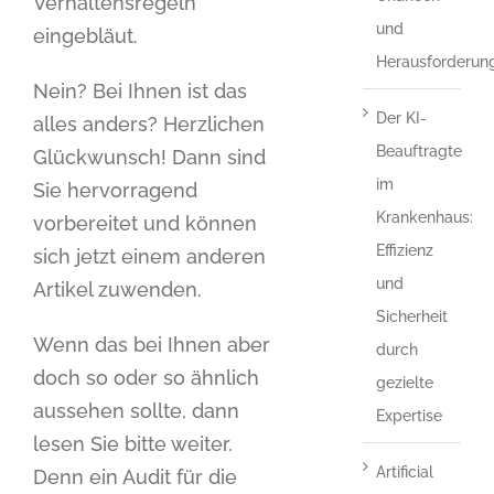
Verhaltensregeln
und
eingebläut.
Herausforderun
Nein? Bei Ihnen ist das
Der KI-
alles anders? Herzlichen
Beauftragte
Glückwunsch! Dann sind
im
Sie hervorragend
Krankenhaus:
vorbereitet und können
Effizienz
sich jetzt einem anderen
und
Artikel zuwenden.
Sicherheit
Wenn das bei Ihnen aber
durch
doch so oder so ähnlich
gezielte
aussehen sollte, dann
Expertise
lesen Sie bitte weiter.
Artificial
Denn ein Audit für die