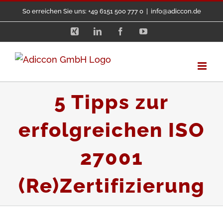
Zum
So erreichen Sie uns: +49 6151 500 777 0
|
info@adiccon.de
Inhalt
Xing
LinkedIn
Facebook
YouTube
springen
5 Tipps zur
erfolgreichen ISO
27001
(Re)Zertifizierung