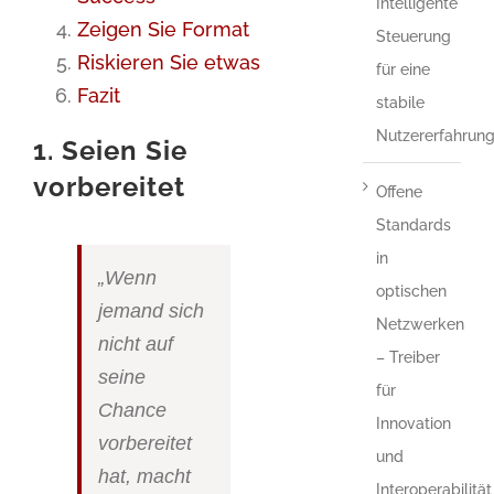
Intelligente
Zeigen Sie Format
Steuerung
Riskieren Sie etwas
für eine
Fazit
stabile
Nutzererfahrun
1. Seien Sie
vorbereitet
Offene
Standards
in
„Wenn
optischen
jemand sich
Netzwerken
nicht auf
– Treiber
seine
für
Chance
Innovation
vorbereitet
und
hat, macht
Interoperabilität