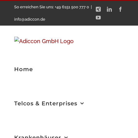
Zum
So erreichen Sie uns: +49 6151 500 777 0
|
Xing
LinkedIn
Facebo
Inhalt
YouTube
info@adiccon.de
springen
Home
Telcos & Enterprises
Krankenhäuser