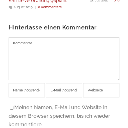
KRITIS-Verordnung geplant
15. Juli 2019
|
0 Komme
15. August 2019
|
0 Kommentare
Hinterlasse einen Kommentar
Kommentar
Meinen Namen, E-Mail und Website in
diesem Browser speichern, bis ich wieder
kommentiere.