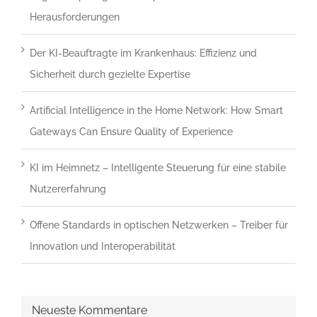
dass
Herausforderungen
du
ein
Der KI-Beauftragte im Krankenhaus: Effizienz und
Mensch
Sicherheit durch gezielte Expertise
bist.
Artificial Intelligence in the Home Network: How Smart
Gateways Can Ensure Quality of Experience
KI im Heimnetz – Intelligente Steuerung für eine stabile
Nutzererfahrung
Offene Standards in optischen Netzwerken – Treiber für
Innovation und Interoperabilität
Neueste Kommentare