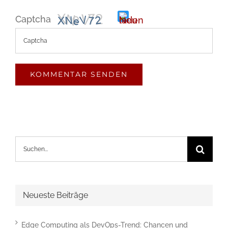
Captcha
Bitte
gib
die
im
CAPTCHA
angezeigten
Suche
Zeichen
nach:
ein,
um
Neueste Beiträge
zu
bestätigen,
Edge Computing als DevOps-Trend: Chancen und