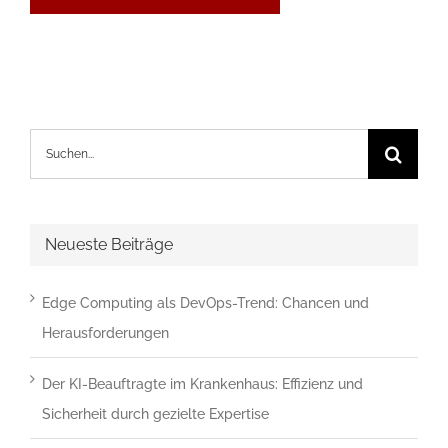
die
im
CAPTCHA
angezeigten
Suche
Zeichen
nach:
ein,
um
zu
Neueste Beiträge
bestätigen,
dass
Edge Computing als DevOps-Trend: Chancen und
du
Herausforderungen
ein
Mensch
Der KI-Beauftragte im Krankenhaus: Effizienz und
bist.
Sicherheit durch gezielte Expertise