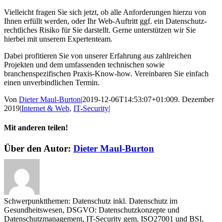
Vielleicht fragen Sie sich jetzt, ob alle Anforderungen hierzu von
Ihnen erfüllt werden, oder Ihr Web-Auftritt ggf. ein Datenschutz-
rechtliches Risiko für Sie darstellt. Gerne unterstützen wir Sie
hierbei mit unserem Expertenteam.
Dabei profitieren Sie von unserer Erfahrung aus zahlreichen
Projekten und dem umfassenden technischen sowie
branchenspezifischen Praxis-Know-how. Vereinbaren Sie einfach
einen unverbindlichen Termin.
Von
Dieter Maul-Burton
|
2019-12-06T14:53:07+01:00
9. Dezember
2019
|
Internet & Web
,
IT-Security
|
Mit anderen teilen!
Facebook
X
LinkedIn
WhatsApp
Pinterest
E-
Über den Autor:
Dieter Maul-Burton
Mail
Schwerpunktthemen: Datenschutz inkl. Datenschutz im
Gesundheitswesen, DSGVO: Datenschutzkonzepte und
Datenschutzmanagement, IT-Security gem. ISO27001 und BSI,