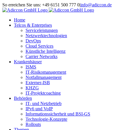
Zum
So erreichen Sie uns: +49 6151 500 777 0
|
info@adiccon.de
Inhalt
Xing
LinkedIn
Facebook
YouTube
springen
Home
Telcos & Enterprises
Serviceleistungen
Netzwerktechnologien
DevOps
Cloud Services
Künstliche Intelligenz
Carrier Networks
Krankenhäuser
ISMS
IT-Risikomanagement
Notfallmanagement
Externer-ISB
KHZG
IT-Projektcoaching
Behörden
IT- und Netzbetrieb
IPv6 und VoIP
Informationssicherheit und BSI-GS
Technologie-Konzepte
Rollouts
Themen