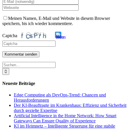
Meinen Namen, E-Mail und Website in diesem Browser
speichern, bis ich wieder kommentiere.
Captcha
Bitte
gib
die
Suche
im
nach:
CAPTCHA
angezeigten
Zeichen
Neueste Beiträge
ein,
um
Edge Computing als DevOps-Trend: Chancen und
zu
Herausforderungen
bestätigen,
Der KI-Beauftragte im Krankenhaus: Effizienz und Sicherheit
dass
durch gezielte Expertise
du
Artificial Intelligence in the Home Network: How Smart
ein
Gateways Can Ensure Quality of Experience
Mensch
KI im Heimnetz – Intelligente Steuerung für eine stabile
bist.