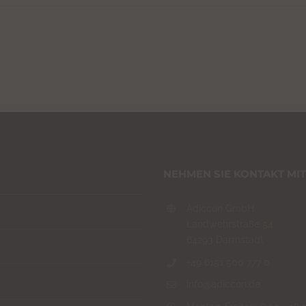
NEHMEN SIE KONTAKT MIT
Adiccon GmbH
Landwehrstraße 54
64293 Darmstadt
+49 6151 500 777 0
info@adiccon.de