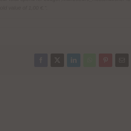
ld value of 1,00 €.”.
Facebook
X
LinkedIn
WhatsApp
Pinterest
E-
Mai