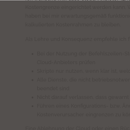
Kostengrenze eingerichtet werden kann.
haben bei mir erwartungsgemäß funktionier
kalkulierten Kostenrahmen zu bleiben.
Als Lehre und Konsequenz empfehle ich f
Bei der Nutzung der Befehlszeilen-S
Cloud-Anbieters prüfen
Skripte nur nutzen, wenn klar ist, we
Alle Dienste, die nicht betriebsnotwe
beendet sind
Nicht darauf verlassen, dass gewarnt 
Führen eines Konfigurations- bzw. 
Kostenverursacher eingrenzen zu k
Eine Ablehnung der Cloud oder einen Rüc