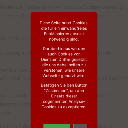
 Weder die Budgetgrenze noch die Budgetwarnung
t. Es sollte immer möglich sein, in einem
Diese Seite nutzt Cookies,
die für ein einwandfreies
Funktionieren absolut
olgende Schritte
notwendig sind.
Darüberhinaus werden
teuerung vorher mögliche Kosten im Portal des
auch Cookies von
Diensten Dritter gesetzt,
die uns dabei helfen zu
lche Dienste durch sie gestartet werden
verstehen, wie unsere
Webseite genutzt wird.
ndig sind, stoppen, sobald Tests oder Entwicklungen
Betätigen Sie den Button
"Zustimmen", um den
wird, sondern selbst die Kosten kontrollieren
Einsatz dieser
sogenannten Analyse-
Änderungs-Log-Buches, um mögliche
Cookies zu akzeptieren.
önnen
kzug aus der Cloud aufgrund dieser negativen