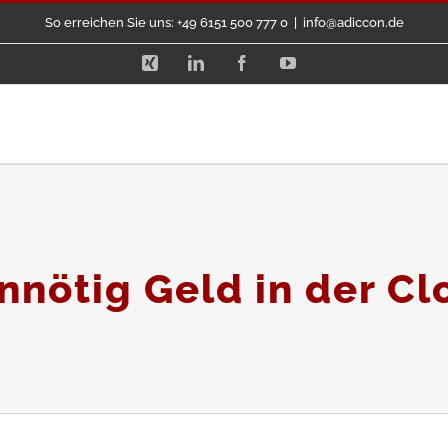
So erreichen Sie uns: +49 6151 500 777 0
|
info@adiccon.de
Xing
LinkedIn
Facebook
YouTube
nnötig Geld in der Cl