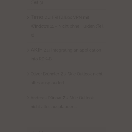
(Teil 3)
Timo
zu
FRITZ!Box VPN mit
Windows 11 – Nicht ohne Hürden (Teil
3)
AKIF
zu
Integrating an application
into RDK-B
zu
Oliver Brünnler
Wie Outlook nicht
alles ausplaudert…
zu
Andreas Dünow
Wie Outlook
nicht alles ausplaudert…