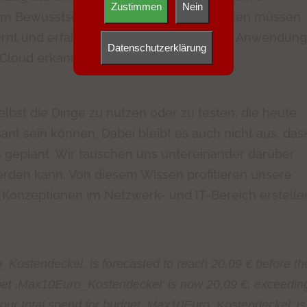
Zustimmen
Nein
 dem Bewusstsein für Risiken und Fallstricken müssen
lernt und erfahren werden. Nur durch die Anwendung
Datenschutzerklärung
 Cloud erkannt und für eigene
elbst die Dinge zu nutzen oder zu testen, die heute
ant sein können. Dabei bleibt es auch nicht aus, das
s geplant. Wir tauschen uns untereinander darüber
erden kann. Von diesem Wissen profitieren unsere
 Konzeptionen im Netzwerk- und IT-Bereich erstelle
_Kostendeckel, is forecasted to reach 20,09 € before th
udget ‚Max10Euro_Kostendeckel‘ is now 20,09 €, exceedin
“Your total spend for budget ‚Max10Euro_Kostendeckel‘ is