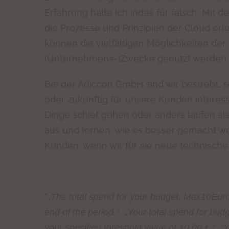
Erfahrung halte ich indes für falsch. Mit
die Prozesse und Prinzipien der Cloud er
können die vielfältigen Möglichkeiten der
(Unternehmens-)Zwecke genutzt werden.
Bei der Adiccon GmbH sind wir bestrebt, s
oder zukünftig für unsere Kunden interess
Dinge schief gehen oder anders laufen al
aus und lernen, wie es besser gemacht w
Kunden, wenn wir für sie neue technische
*
„The total spend for your budget, Max10Euro
end of the period.“, „Your total spend for b
your specified threshold value of 10,00 €.“, 