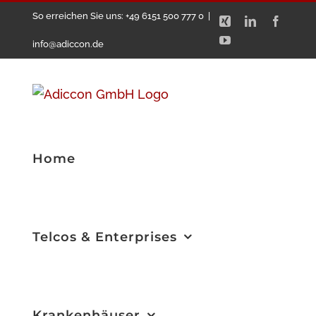
Zum
So erreichen Sie uns: +49 6151 500 777 0
|
Xing
LinkedIn
Facebo
Inhalt
YouTube
info@adiccon.de
springen
Home
Telcos & Enterprises
Krankenhäuser