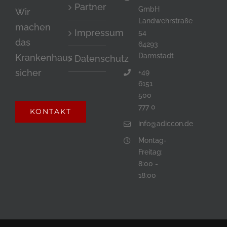
Partner
ein
GmbH
Wir
Landwehrstraße
Mensch
machen
Impressum
54
bist.
das
64293
Darmstadt
Krankenhaus
Datenschutz
sicher
+49
6151
500
777 0
KONTAKT
info@adiccon.de
Montag-
Freitag:
8:00 -
18:00