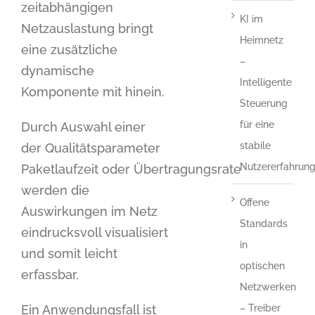
zeitabhängigen
KI im
Netzauslastung bringt
Heimnetz
eine zusätzliche
–
dynamische
Intelligente
Komponente mit hinein.
Steuerung
für eine
Durch Auswahl einer
stabile
der Qualitätsparameter
Nutzererfahrun
Paketlaufzeit oder Übertragungsrate
werden die
Offene
Auswirkungen im Netz
Standards
eindrucksvoll visualisiert
in
und somit leicht
optischen
erfassbar.
Netzwerken
Ein Anwendungsfall ist
– Treiber