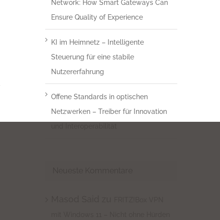
Network: How Smart Gateways Can
Ensure Quality of Experience
KI im Heimnetz – Intelligente
Steuerung für eine stabile
Nutzererfahrung
e
Offene Standards in optischen
Netzwerken – Treiber für Innovation
und Interoperabilität
Neueste Kommentare
Masod Said
zu
FRITZ!Box VPN
mit Windows 11 – Nicht ohne Hürden