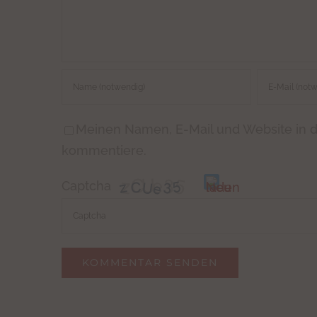
Meinen Namen, E-Mail und Website in d
kommentiere.
Captcha
Bitte
gib
die
im