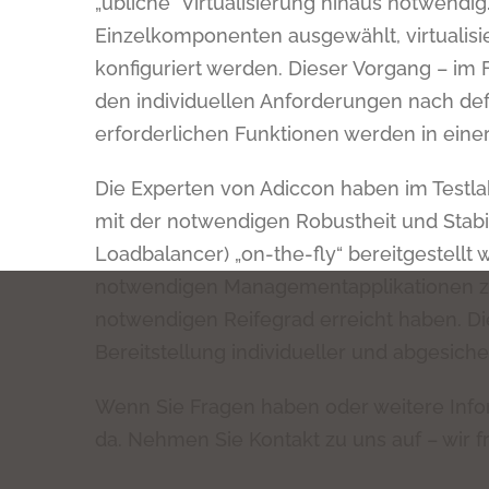
„übliche“ Virtualisierung hinaus notwend
Einzelkomponenten ausgewählt, virtualisie
konfiguriert werden. Dieser Vorgang – im
den individuellen Anforderungen nach defi
erforderlichen Funktionen werden in eine
Die Experten von Adiccon haben im Testl
mit der notwendigen Robustheit und Stabi
Loadbalancer) „on-the-fly“ bereitgestellt 
notwendigen Managementapplikationen zur
notwendigen Reifegrad erreicht haben. Dies
Bereitstellung individueller und abgesich
Wenn Sie Fragen haben oder weitere Infor
da. Nehmen Sie Kontakt zu uns auf – wir f