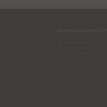
NEHMEN SIE KONTAKT MIT
Adiccon GmbH
Landwehrstraße 54
64293 Darmstadt
+49 6151 500 777 0
info@adiccon.de
Montag-Freitag: 8:00 - 18:
um
hutz