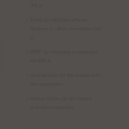
(Teil 3)
Timo
zu
FRITZ!Box VPN mit
Windows 11 – Nicht ohne Hürden (Teil
3)
AKIF
zu
Integrating an application
into RDK-B
l
zu
Oliver Brünnler
Wie Outlook nicht
alles ausplaudert…
zu
Andreas Dünow
Wie Outlook
nicht alles ausplaudert…