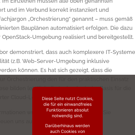
ig. Im Einzelnen müssen alle oben genannten
rt und im Verbund korrekt instanziiert und
 Fachjargon „Orchestrierung“ genannt – muss gemäß
nierten Bauplänen automatisiert erfolgen. Die dazu
r OpenStack-Umgebung realisiert und bereitgestellt.
abor demonstriert, dass auch komplexere IT-System
lität (z.B. Web-Server-Umgebung inklusive
werden können. Es hat sich gezeigt, dass die
 Orchestrierung den für den praktischen Einsatz
e bilden letztlich die technologische Basis für die
erter Cloud-Lösungen.
Diese Seite nutzt Cookies,
die für ein einwandfreies
Funktionieren absolut
mationen wünschen, sind wir gerne für Sie
notwendig sind.
reuen uns auf Sie!
Darüberhinaus werden
auch Cookies von