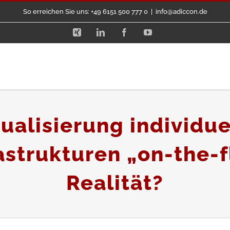
So erreichen Sie uns: +49 6151 500 777 0
|
info@adiccon.de
Xing
LinkedIn
Facebook
YouTube
tualisierung individue
astrukturen „on-the-
Realität?