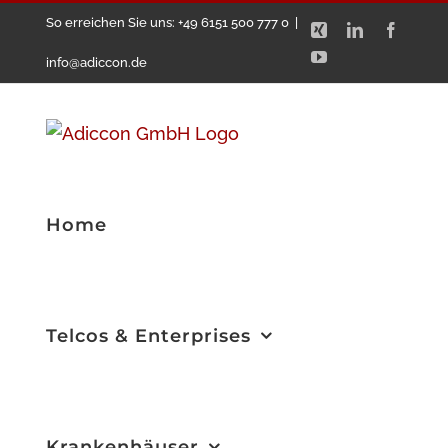
Zum
So erreichen Sie uns: +49 6151 500 777 0
|
Xing
LinkedIn
Facebo
Inhalt
YouTube
info@adiccon.de
springen
Home
Telcos & Enterprises
Krankenhäuser