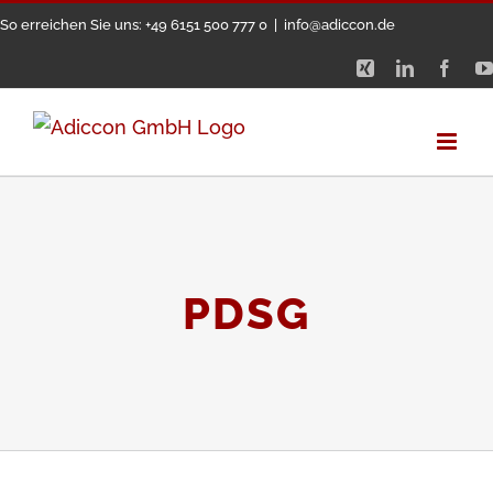
Zum
So erreichen Sie uns: +49 6151 500 777 0
|
info@adiccon.de
Inhalt
Xing
LinkedIn
Face
springen
PDSG