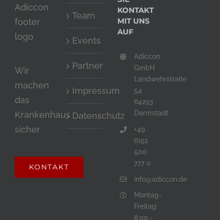
KONTAKT
Team
MIT UNS
AUF
Events
Adiccon
Partner
GmbH
Wir
Landwehrstraße
machen
Impressum
54
das
64293
Darmstadt
Krankenhaus
Datenschutz
sicher
+49
6151
500
777 0
KONTAKT
info@adiccon.de
Montag-
Freitag:
8:00 -