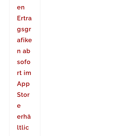
en
Ertra
gsgr
afike
n ab
sofo
rt im
App
Stor
e
erhä
ltlic