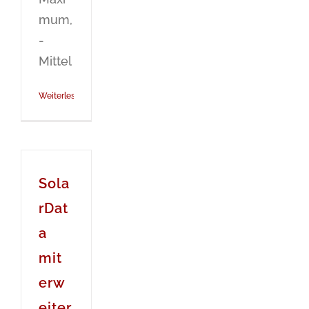
mum,
-
Mittel
Weiterlesen
Sola
rDat
a
mit
erw
eiter