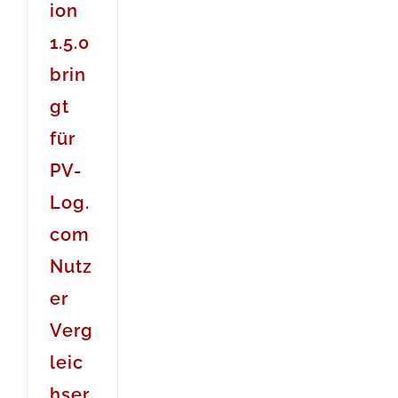
ion
1.5.0
brin
gt
für
PV-
Log.
com
Nutz
er
Verg
leic
hser