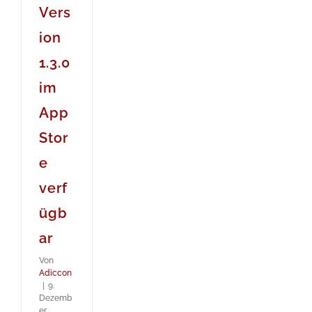
Vers
ion
1.3.0
im
App
Stor
e
verf
ügb
ar
Von
Adiccon
|
9.
Dezemb
er