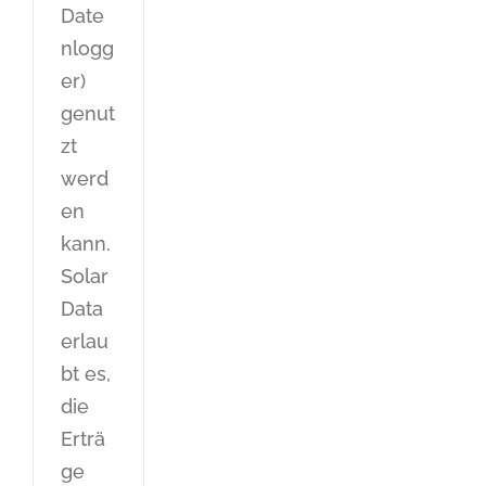
Date
nlogg
er)
genut
zt
werd
en
kann.
Solar
Data
erlau
bt es,
die
Erträ
ge