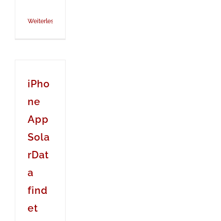
Weiterlesen
iPho
ne
App
Sola
rDat
a
find
et