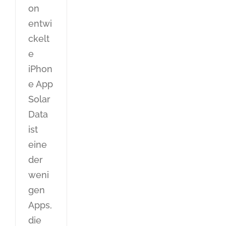
on
entwi
ckelt
e
iPhon
e App
Solar
Data
ist
eine
der
weni
gen
Apps,
die