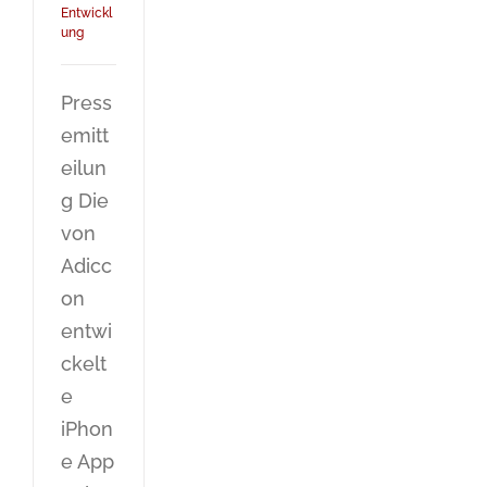
Entwickl
ung
Press
emitt
eilun
g Die
von
Adicc
on
entwi
ckelt
e
iPhon
e App