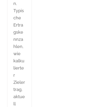
n.
Typis
che
Ertra
gske
nnza
hlen,
wie
kalku
lierte
r
Zieler
trag,
aktue
ll