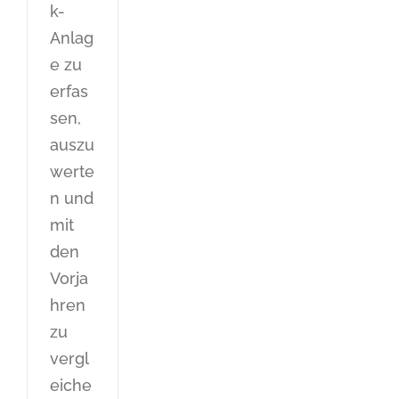
k-
Anlag
e zu
erfas
sen,
auszu
werte
n und
mit
den
Vorja
hren
zu
vergl
eiche