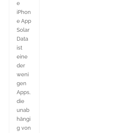
e
iPhon
e App
Solar
Data
ist
eine
der
weni
gen
Apps,
die
unab
hängi
g von