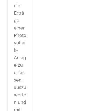
die
Erträ
ge
einer
Photo
voltai
k-
Anlag
e zu
erfas
sen,
auszu
werte
n und
mit