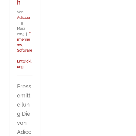
h
Von
Adiccon
|
9.
März
2015
|
Fi
rmenne
ws
,
Software
-
Entwickl
ung
Press
emitt
eilun
g Die
von
Adicc