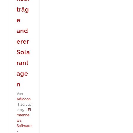
träg
e
and
erer
Sola
ranl
age
n
Von
Adiccon
|
20. Juli
2015
|
Fi
rmenne
ws
,
Software
-