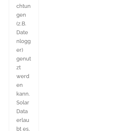
chtun
gen
(z.B.
Date
nlogg
er)
genut
zt
werd
en
kann.
Solar
Data
erlau
bt es,