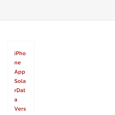
iPho
ne
App
Sola
rDat
a
Vers