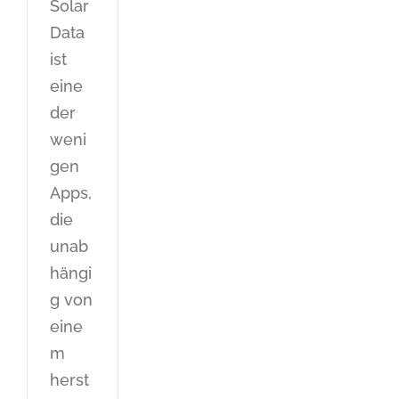
Solar
Data
ist
eine
der
weni
gen
Apps,
die
unab
hängi
g von
eine
m
herst