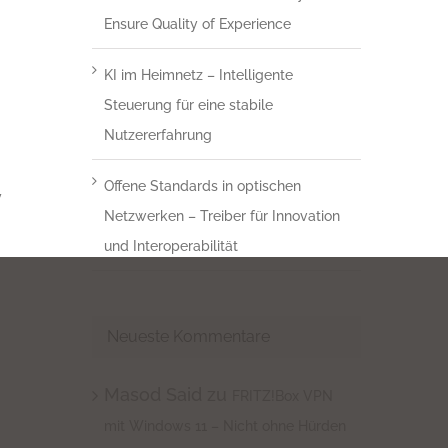
Ensure Quality of Experience
KI im Heimnetz – Intelligente
Steuerung für eine stabile
Nutzererfahrung
Offene Standards in optischen
v
Netzwerken – Treiber für Innovation
und Interoperabilität
Neueste Kommentare
Masod Said
zu
FRITZ!Box VPN
mit Windows 11 – Nicht ohne Hürden