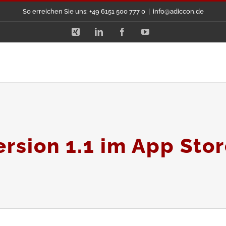
So erreichen Sie uns: +49 6151 500 777 0
|
info@adiccon.de
Xing
LinkedIn
Facebook
YouTube
ersion 1.1 im App Sto