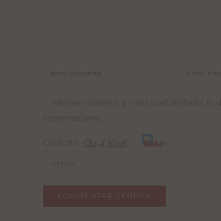
Meinen Namen, E-Mail und Website in d
kommentiere.
Captcha
Bitte
gib
die