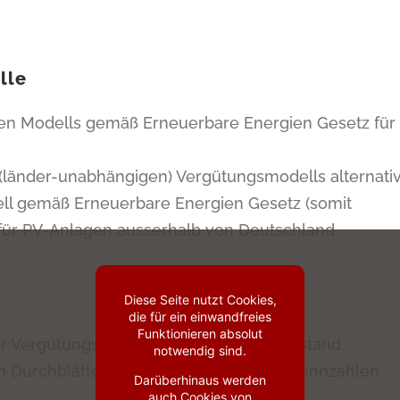
lle
gen Modells gemäß Erneuerbare Energien Gesetz für
(länder-unabhängigen) Vergütungsmodells alternati
ll gemäß Erneuerbare Energien Gesetz (somit
n für PV-Anlagen ausserhalb von Deutschland
Diese Seite nutzt Cookies,
die für ein einwandfreies
Funktionieren absolut
ür Vergütungsmodell, Datum und Zählerstand
notwendig sind.
 Durchblättern der Jahre im View PV-Kennzahlen
Darüberhinaus werden
auch Cookies von