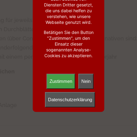
Diensten Dritter gesetzt,
die uns dabei helfen zu
verstehen, wie unsere
 für jeweils zwei Jahre
Webseite genutzt wird.
 Durchblättern der Jahre
Betätigen Sie den Button
en (über Config-Button), die beiden Alternativen sind
"Zustimmen", um den
Einsatz dieser
nanderfolgenden Jahren oder
sogenannten Analyse-
Cookies zu akzeptieren.
mit einem per Swipe-Geste wählbaren Vorjahr
eichen
Zustimmen
Nein
Datenschutzerklärung
Anlage