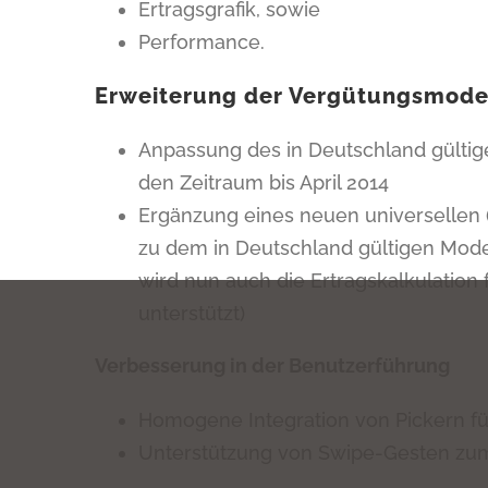
Ertragsgrafik, sowie
Performance.
Erweiterung der Vergütungsmode
Anpassung des in Deutschland gülti
den Zeitraum bis April 2014
Ergänzung eines neuen universellen 
zu dem in Deutschland gültigen Mode
wird nun auch die Ertragskalkulatio
unterstützt)
Verbesserung in der Benutzerführung
Homogene Integration von Pickern f
Unterstützung von Swipe-Gesten zum