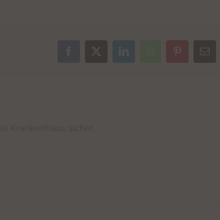
Facebook
X
LinkedIn
WhatsApp
Pinterest
E-
Mai
s Krankenhaus sicher.