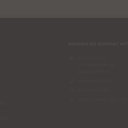
NEHMEN SIE KONTAKT MIT
Adiccon GmbH
Landwehrstraße 54
64293 Darmstadt
+49 6151 500 777 0
info@adiccon.de
Montag-Freitag: 8:00 - 18:
um
hutz