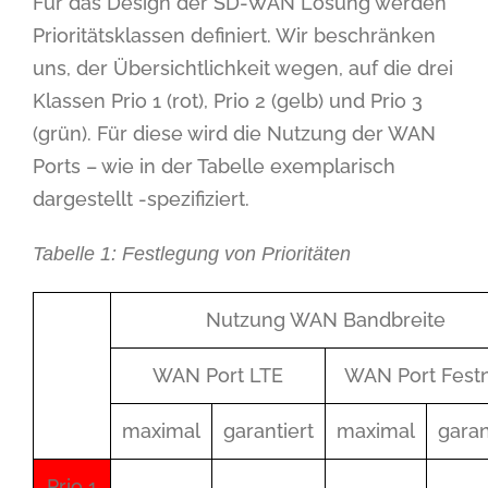
Für das Design der SD-WAN Lösung werden
Prioritätsklassen definiert. Wir beschränken
uns, der Übersichtlichkeit wegen, auf die drei
Klassen Prio 1 (rot), Prio 2 (gelb) und Prio 3
(grün). Für diese wird die Nutzung der WAN
Ports – wie in der Tabelle exemplarisch
dargestellt -spezifiziert.
Tabelle 1: Festlegung von Prioritäten
Nutzung WAN Bandbreite
WAN Port LTE
WAN Port Fest
maximal
garantiert
maximal
garan
Prio 1