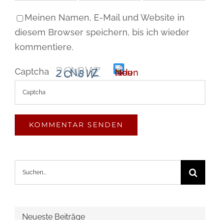
Meinen Namen, E-Mail und Website in
diesem Browser speichern, bis ich wieder
kommentiere.
Captcha
Bitte
gib
die
im
Suche
CAPTCHA
nach:
angezeigten
Zeichen
ein,
Neueste Beiträge