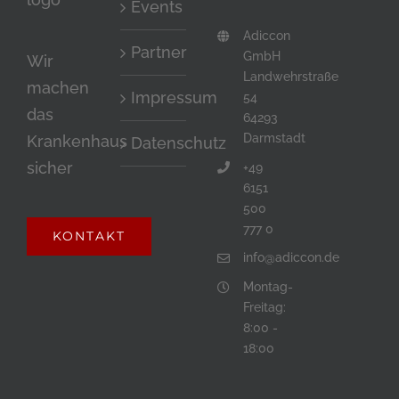
Events
Adiccon
Partner
GmbH
Wir
Landwehrstraße
machen
Impressum
54
das
64293
Darmstadt
Krankenhaus
Datenschutz
sicher
+49
6151
500
777 0
KONTAKT
info@adiccon.de
Montag-
Freitag:
8:00 -
18:00