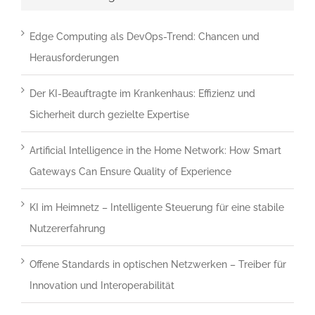
um
zu
Edge Computing als DevOps-Trend: Chancen und
bestätigen,
Herausforderungen
dass
Der KI-Beauftragte im Krankenhaus: Effizienz und
du
Sicherheit durch gezielte Expertise
ein
Mensch
Artificial Intelligence in the Home Network: How Smart
bist.
Gateways Can Ensure Quality of Experience
KI im Heimnetz – Intelligente Steuerung für eine stabile
Nutzererfahrung
Offene Standards in optischen Netzwerken – Treiber für
Innovation und Interoperabilität