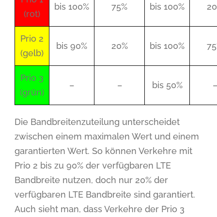
bis 100%
75%
bis 100%
2
(rot)
Prio 2
bis 90%
20%
bis 100%
7
(gelb)
Prio 3
–
–
bis 50%
(grün)
Die Bandbreitenzuteilung unterscheidet
zwischen einem maximalen Wert und einem
garantierten Wert. So können Verkehre mit
Prio 2 bis zu 90% der verfügbaren LTE
Bandbreite nutzen, doch nur 20% der
verfügbaren LTE Bandbreite sind garantiert.
Auch sieht man, dass Verkehre der Prio 3