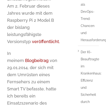
als
Am 2. Februar dieses
DevOps-
Jahres wurde mit dem
Trend:
Raspberry Pi 2 Model B
Chancen
der bislang
und
leistungsfähigste
Herausforderun
Versionstyp
veröffentlicht.
Der KI-
In
Beauftragte
meinem
Blogbeitrag
von
im
29.01.2014, der sich mit
Krankenhaus:
dem Umrüsten eines
Effizienz
Fernsehers zu einem
und
Smart TV befasste, hatte
Sicherheit
ich bereits ein
durch
Einsatzszenario des