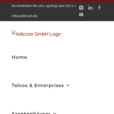
Zum
So erreichen Sie uns: +49 6151 500 777 0
|
Xing
LinkedIn
Facebo
Inhalt
YouTube
info@adiccon.de
springen
Home
Telcos & Enterprises
Krankenhäuser