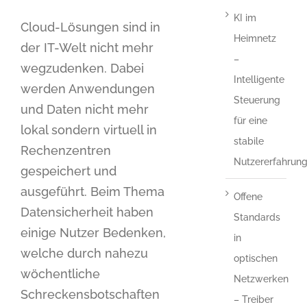
KI im
Cloud-Lösungen sind in
Heimnetz
der IT-Welt nicht mehr
–
wegzudenken. Dabei
Intelligente
werden Anwendungen
Steuerung
und Daten nicht mehr
für eine
lokal sondern virtuell in
stabile
Rechenzentren
Nutzererfahrun
gespeichert und
ausgeführt. Beim Thema
Offene
Datensicherheit haben
Standards
einige Nutzer Bedenken,
in
welche durch nahezu
optischen
wöchentliche
Netzwerken
Schreckensbotschaften
– Treiber