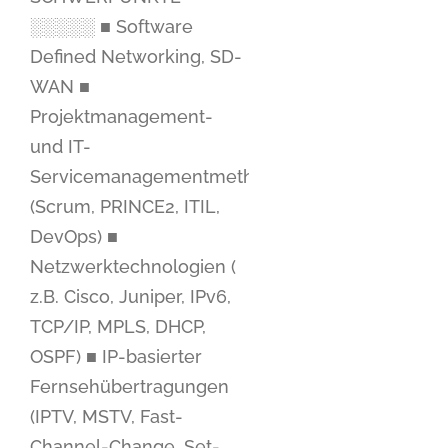
░░░░░ ■ Software
Defined Networking, SD-
WAN ■
Projektmanagement-
und IT-
Servicemanagementmethoden
(Scrum, PRINCE2, ITIL,
DevOps) ■
Netzwerktechnologien (
z.B. Cisco, Juniper, IPv6,
TCP/IP, MPLS, DHCP,
OSPF) ■ IP-basierter
Fernsehübertragungen
(IPTV, MSTV, Fast-
Channel-Change, Set-