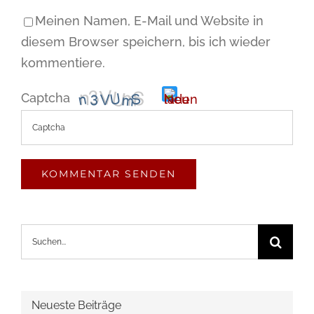
Meinen Namen, E-Mail und Website in
diesem Browser speichern, bis ich wieder
kommentiere.
Captcha
Bitte
gib
die
im
Suche
CAPTCHA
nach:
angezeigten
Zeichen
ein,
Neueste Beiträge