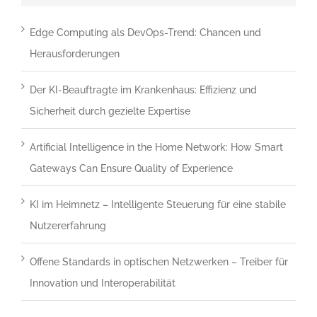
um
zu
Edge Computing als DevOps-Trend: Chancen und
bestätigen,
Herausforderungen
dass
Der KI-Beauftragte im Krankenhaus: Effizienz und
du
Sicherheit durch gezielte Expertise
ein
Mensch
Artificial Intelligence in the Home Network: How Smart
bist.
Gateways Can Ensure Quality of Experience
KI im Heimnetz – Intelligente Steuerung für eine stabile
Nutzererfahrung
Offene Standards in optischen Netzwerken – Treiber für
Innovation und Interoperabilität