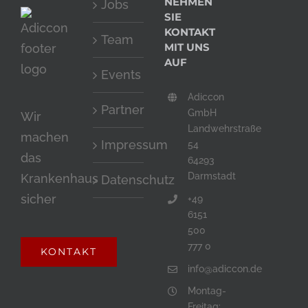
NEHMEN
Jobs
SIE
KONTAKT
Team
MIT UNS
AUF
Events
Adiccon
Partner
GmbH
Wir
Landwehrstraße
machen
Impressum
54
das
64293
Darmstadt
Krankenhaus
Datenschutz
sicher
+49
6151
500
777 0
KONTAKT
info@adiccon.de
Montag-
Freitag: