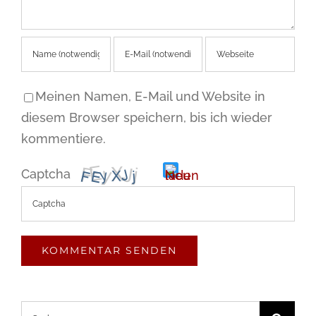
Meinen Namen, E-Mail und Website in
diesem Browser speichern, bis ich wieder
kommentiere.
Captcha
Bitte
gib
die
im
Suche
CAPTCHA