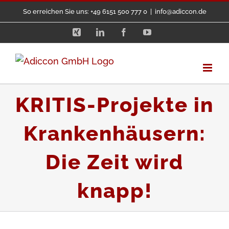
Zum
So erreichen Sie uns: +49 6151 500 777 0
|
info@adiccon.de
Inhalt
Xing
LinkedIn
Facebook
YouTube
springen
KRITIS-Projekte in
Krankenhäusern:
Die Zeit wird
knapp!