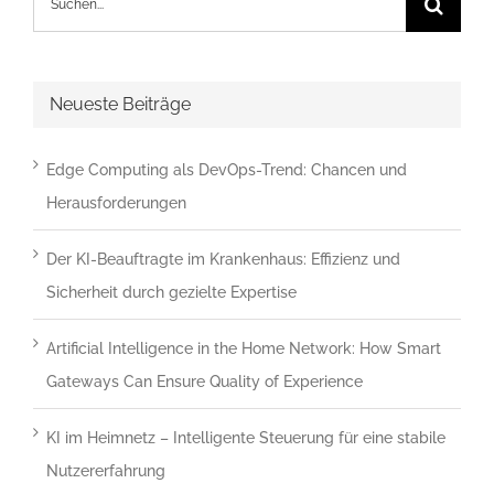
nach:
angezeigten
Zeichen
ein,
Neueste Beiträge
um
zu
Edge Computing als DevOps-Trend: Chancen und
bestätigen,
Herausforderungen
dass
Der KI-Beauftragte im Krankenhaus: Effizienz und
du
Sicherheit durch gezielte Expertise
ein
Mensch
Artificial Intelligence in the Home Network: How Smart
bist.
Gateways Can Ensure Quality of Experience
KI im Heimnetz – Intelligente Steuerung für eine stabile
Nutzererfahrung