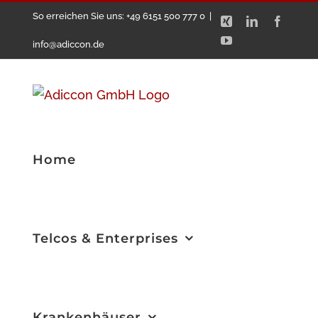
Zum
So erreichen Sie uns: +49 6151 500 777 0
|
Xing
LinkedIn
Facebo
Inhalt
YouTube
info@adiccon.de
springen
Home
Telcos & Enterprises
Krankenhäuser