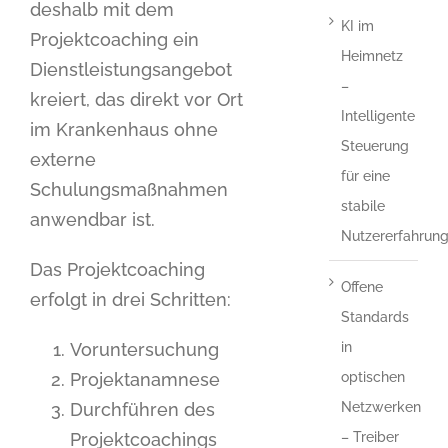
deshalb mit dem
KI im
Projektcoaching ein
Heimnetz
Dienstleistungsangebot
–
kreiert, das direkt vor Ort
Intelligente
im Krankenhaus ohne
Steuerung
externe
für eine
Schulungsmaßnahmen
stabile
anwendbar ist.
Nutzererfahrun
Das Projektcoaching
Offene
erfolgt in drei Schritten:
Standards
Voruntersuchung
in
Projektanamnese
optischen
Durchführen des
Netzwerken
Projektcoachings
– Treiber