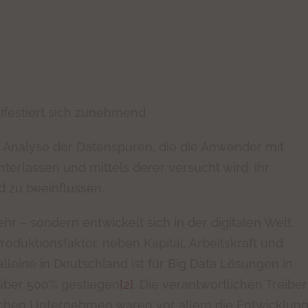
ifestiert sich zunehmend
e Analyse der Datenspuren, die die Anwender mit
nterlassen und mittels derer versucht wird, ihr
 zu beeinflussen.
ehr – sondern entwickelt sich in der digitalen Welt
oduktionsfaktor, neben Kapital, Arbeitskraft und
alleine in Deutschland ist für Big Data Lösungen in
 über 500% gestiegen
[2]
. Die verantwortlichen Treiber
schen Unternehmen waren vor allem die Entwicklun