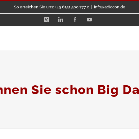
So erreichen Sie uns: +49 6151 500 777 0
|
info@adiccon.de
Xing
LinkedIn
Facebook
YouTube
nen Sie schon Big D