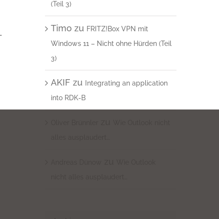
(Teil 3)
Timo
zu
FRITZ!Box VPN mit
-
Windows 11 – Nicht ohne Hürden (Teil
3)
AKIF
zu
Integrating an application
into RDK-B
zu
Oliver Brünnler
Wie Outlook nicht
alles ausplaudert…
zu
Andreas Dünow
Wie Outlook
nicht alles ausplaudert…