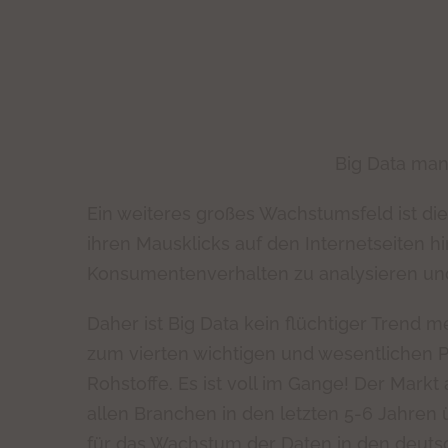
Big Data man
Ein weiteres großes Wachstumsfeld ist di
ihren Mausklicks auf den Internetseiten hi
Konsumentenverhalten zu analysieren und
Daher ist Big Data kein flüchtiger Trend m
zum vierten wichtigen und wesentlichen Pr
Rohstoffe. Es ist voll im Gange! Der Markt 
allen Branchen in den letzten 5-6 Jahren
für das Wachstum der Daten in den deut