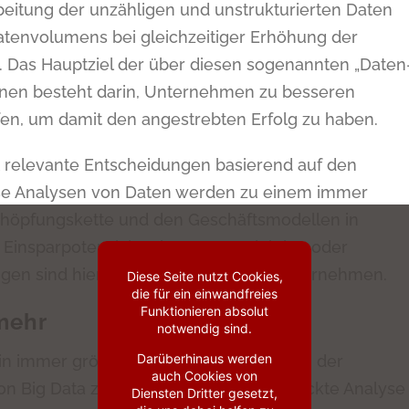
beitung der unzähligen und unstrukturierten Daten
atenvolumens bei gleichzeitiger Erhöhung der
s. Das Hauptziel der über diesen sogenannten „Daten
onen besteht darin, Unternehmen zu besseren
en, um damit den angestrebten Erfolg zu haben.
 relevante Entscheidungen basierend auf den
iese Analysen von Daten werden zu einem immer
chöpfungskette und den Geschäftsmodellen in
Einsparpotenziale wie Kostenreduktion oder
gen sind hierbei vorteilhaft für das Unternehmen.
Diese Seite nutzt Cookies,
die für ein einwandfreies
Funktionieren absolut
 mehr
notwendig sind.
Darüberhinaus werden
ein immer größer werdendes Interesse in der
auch Cookies von
n Big Data zeigt auf, dass durch geschickte Analyse
Diensten Dritter gesetzt,