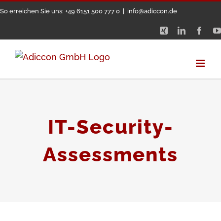
Zum
So erreichen Sie uns: +49 6151 500 777 0
|
info@adiccon.de
Inhalt
Xing
LinkedIn
Face
springen
IT-Security-
Assessments