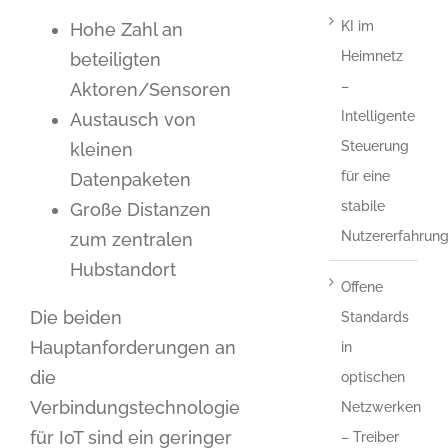
KI im
Hohe Zahl an
Heimnetz
beteiligten
–
Aktoren/Sensoren
Intelligente
Austausch von
Steuerung
kleinen
für eine
Datenpaketen
stabile
Große Distanzen
Nutzererfahrun
zum zentralen
Hubstandort
Offene
Die beiden
Standards
Hauptanforderungen an
in
die
optischen
Verbindungstechnologie
Netzwerken
für IoT sind ein geringer
– Treiber