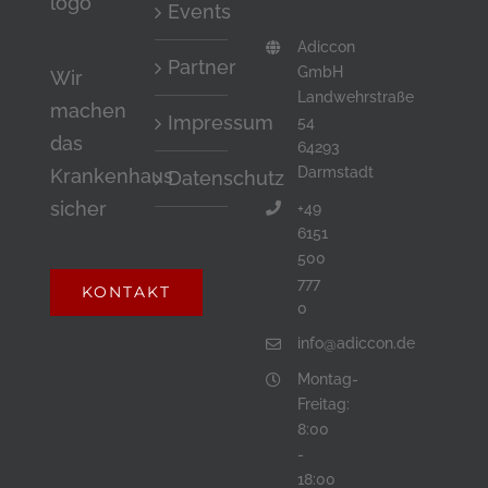
dass
Events
du
Adiccon
Partner
ein
GmbH
Wir
Landwehrstraße
Mensch
machen
Impressum
54
bist.
das
64293
Darmstadt
Krankenhaus
Datenschutz
sicher
+49
6151
500
777
KONTAKT
0
info@adiccon.de
Montag-
Freitag:
8:00
-
18:00