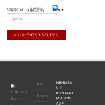
Captcha
Bitte
gib
die
im
CAPTCHA
angezeigten
Zeichen
ein,
NEHMEN
Jobs
um
SIE
zu
KONTAKT
Team
MIT UNS
bestätigen,
AUF