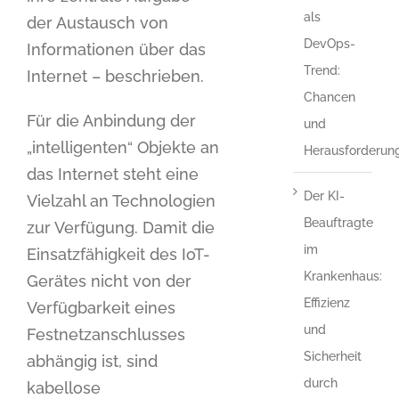
als
der Austausch von
DevOps-
Informationen über das
Trend:
Internet – beschrieben.
Chancen
Für die Anbindung der
und
„intelligenten“ Objekte an
Herausforderun
das Internet steht eine
Der KI-
Vielzahl an Technologien
Beauftragte
zur Verfügung. Damit die
im
Einsatzfähigkeit des IoT-
Krankenhaus:
Gerätes nicht von der
Effizienz
Verfügbarkeit eines
und
Festnetzanschlusses
Sicherheit
abhängig ist, sind
durch
kabellose