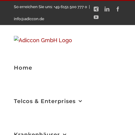
Zum
So erreichen Sie uns: +49 6151 500 777 0
|
Xing
LinkedIn
Facebo
Inhalt
YouTube
info@adiccon.de
springen
Home
Telcos & Enterprises
Krankenhäuser