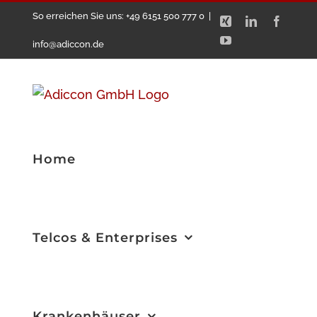
Zum
So erreichen Sie uns: +49 6151 500 777 0
|
Xing
LinkedIn
Facebo
Inhalt
YouTube
info@adiccon.de
springen
Home
Telcos & Enterprises
Krankenhäuser