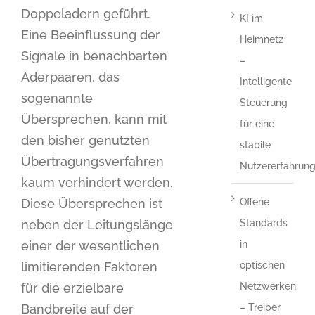
Doppeladern geführt.
KI im
Eine Beeinflussung der
Heimnetz
Signale in benachbarten
–
Aderpaaren, das
Intelligente
sogenannte
Steuerung
Übersprechen, kann mit
für eine
den bisher genutzten
stabile
Übertragungsverfahren
Nutzererfahrun
kaum verhindert werden.
Diese Übersprechen ist
Offene
neben der Leitungslänge
Standards
einer der wesentlichen
in
limitierenden Faktoren
optischen
für die erzielbare
Netzwerken
Bandbreite auf der
– Treiber