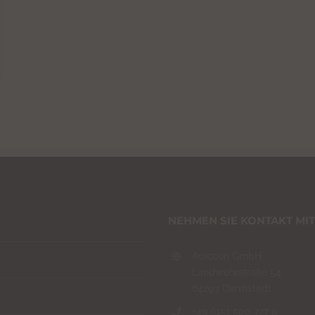
NEHMEN SIE KONTAKT MIT
Adiccon GmbH
Landwehrstraße 54
64293 Darmstadt
+49 6151 500 777 0