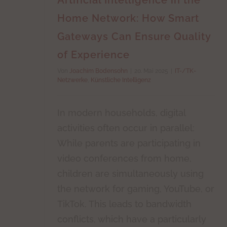
Artificial Intelligence in the
Home Network: How Smart
Gateways Can Ensure Quality
of Experience
Von
Joachim Bodensohn
|
20. Mai 2025
|
IT-/TK-
Netzwerke
,
Künstliche Intelligenz
In modern households, digital
activities often occur in parallel:
While parents are participating in
video conferences from home,
children are simultaneously using
the network for gaming, YouTube, or
TikTok. This leads to bandwidth
conflicts, which have a particularly