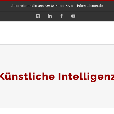
So erreichen Sie uns: +49 6151 500 777 0
|
info@adiccon.de
Xing
LinkedIn
Facebook
YouTube
Künstliche Intelligen