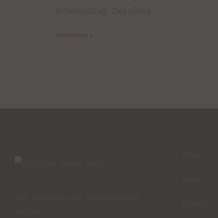
Arbeitsalltag. Ziel eines
Weiterlesen
Jobs
Team
Wir machen das Krankenhaus
Events
sicher