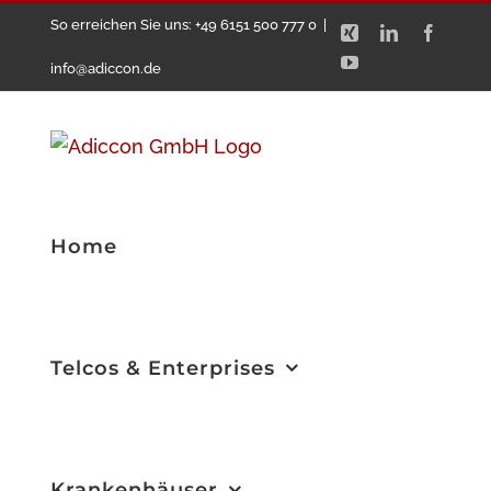
Zum
So erreichen Sie uns: +49 6151 500 777 0
|
Xing
LinkedIn
Facebo
Inhalt
YouTube
info@adiccon.de
springen
Home
Telcos & Enterprises
Krankenhäuser