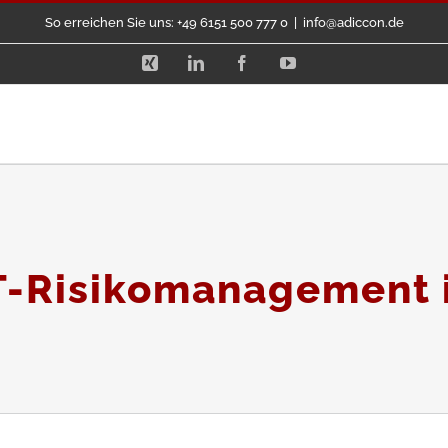
So erreichen Sie uns: +49 6151 500 777 0
|
info@adiccon.de
Xing
LinkedIn
Facebook
YouTube
T-Risikomanagement 