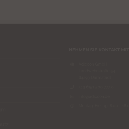
NEHMEN SIE KONTAKT MIT
Adiccon GmbH
Landwehrstraße 54
64293 Darmstadt
+49 6151 500 777 0
info@adiccon.de
Montag-Freitag: 8:00 - 18:
um
hutz