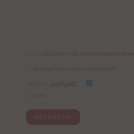
Ich akzeptiere die
Datenschutzrichtlini
Management-Letter abonnieren
Captcha
Please
enter
the