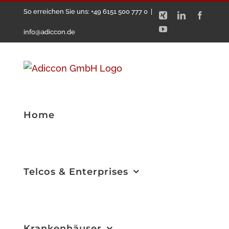
Zum
So erreichen Sie uns: +49 6151 500 777 0
|
Xing
LinkedIn
Facebo
Inhalt
YouTube
info@adiccon.de
springen
Home
Telcos & Enterprises
Krankenhäuser