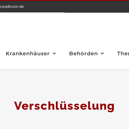
fo@adiccon.de
Krankenhäuser
Behörden
The
Verschlüsselung