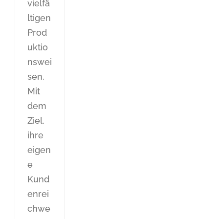
vielfä
ltigen
Prod
uktio
nswei
sen.
Mit
dem
Ziel,
ihre
eigen
e
Kund
enrei
chwe