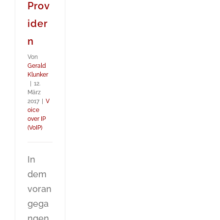
Prov
ider
n
Von
Gerald
Klunker
|
12.
März
2017
|
V
oice
over IP
(VoIP)
In
dem
voran
gega
ngen