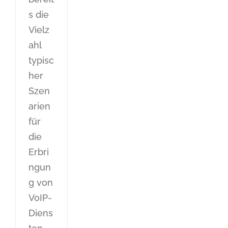
s die
Vielz
ahl
typisc
her
Szen
arien
für
die
Erbri
ngun
g von
VoIP-
Diens