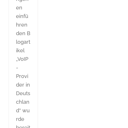
en
einfü
hren
den B
logart
ikel
„VoIP
-
Provi
der in
Deuts
chlan
d“ wu
rde
bereit