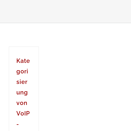
Kate
gori
sier
ung
von
VoIP
-