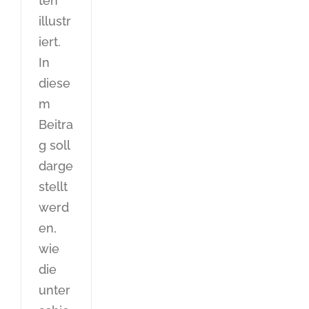
ten
illustr
iert.
In
diese
m
Beitra
g soll
darge
stellt
werd
en,
wie
die
unter