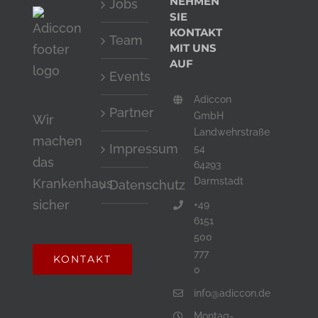
NEHMEN
Jobs
SIE
KONTAKT
Team
MIT UNS
AUF
Events
Adiccon
Partner
GmbH
Wir
Landwehrstraße
machen
Impressum
54
das
64293
Darmstadt
Krankenhaus
Datenschutz
sicher
+49
6151
500
777
KONTAKT
0
info@adiccon.de
Montag-