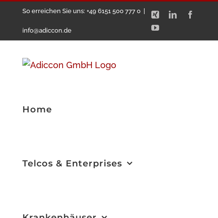
Zum
So erreichen Sie uns: +49 6151 500 777 0
|
Xing
LinkedIn
Facebo
Inhalt
YouTube
info@adiccon.de
springen
Home
Telcos & Enterprises
Krankenhäuser