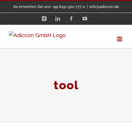
Zum
So erreichen Sie uns: +49 6151 500 777 0
|
info@adiccon.de
Inhalt
Xing
LinkedIn
Facebook
YouTube
springen
tool