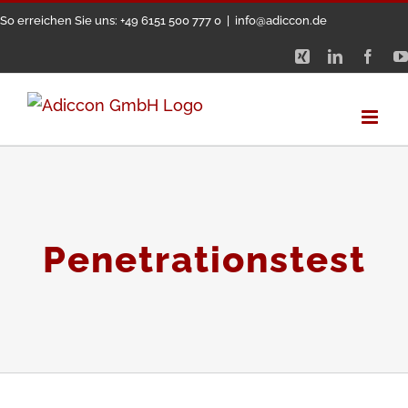
Zum
So erreichen Sie uns: +49 6151 500 777 0
|
info@adiccon.de
Inhalt
Xing
LinkedIn
Face
springen
Penetrationstest