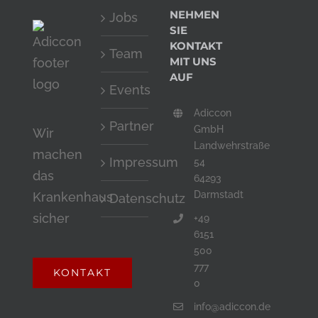
NEHMEN
Jobs
SIE
KONTAKT
Team
MIT UNS
AUF
Events
Adiccon
Partner
GmbH
Wir
Landwehrstraße
machen
Impressum
54
das
64293
Darmstadt
Krankenhaus
Datenschutz
sicher
+49
6151
500
777
KONTAKT
0
info@adiccon.de