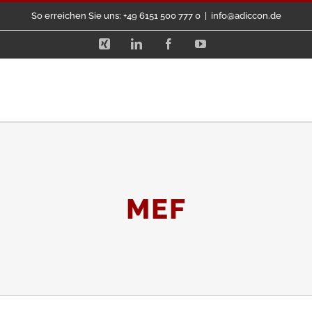
So erreichen Sie uns: +49 6151 500 777 0
|
info@adiccon.de
Xing
LinkedIn
Facebook
YouTube
MEF