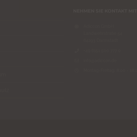
NEHMEN SIE KONTAKT MIT
Adiccon GmbH
Landwehrstraße 54
64293 Darmstadt
+49 6151 500 777 0
info@adiccon.de
Montag-Freitag: 8:00 - 18:
um
hutz