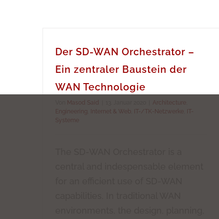
Der SD-WAN Orchestrator –
Ein zentraler Baustein der
WAN Technologie
Von
Masod Said
|
13. Januar 2020
|
Architecture
,
Engineering
,
Internet & Web
,
IT-/TK-Netzwerke
,
IT-
Systeme
The SD-WAN Orchestrator is a
central and indespensable element
for an efficient use of SD-WAN
capabilities. In traditional WAN
environments, the design, planning,