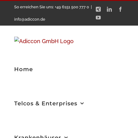
Zum
So erreichen Sie uns: +49 6151 500 777 0
|
Xing
LinkedIn
Facebo
Inhalt
YouTube
info@adiccon.de
springen
Home
Telcos & Enterprises
Krankenhäuser