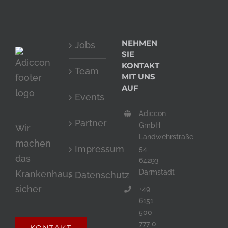
the
CAPTCHA
to
NEHMEN
Jobs
verify
SIE
that
KONTAKT
Team
MIT UNS
you
AUF
are
Events
human.
Adiccon
Partner
GmbH
Wir
Landwehrstraße
machen
Impressum
54
das
64293
Darmstadt
Krankenhaus
Datenschutz
sicher
+49
6151
500
777 0