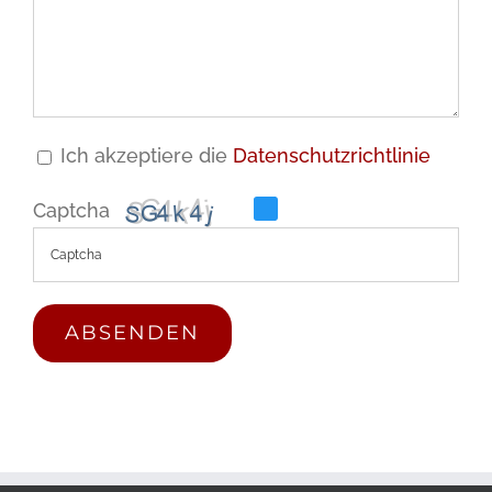
Ich akzeptiere die
Datenschutzrichtlinie
Captcha
Please
enter
the
characters
shown
in