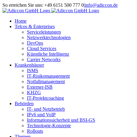
Zum
So erreichen Sie uns: +49 6151 500 777 0
|
info@adiccon.de
Inhalt
Xing
LinkedIn
Facebook
YouTube
springen
Home
Telcos & Enterprises
Serviceleistungen
Netzwerktechnologien
DevOps
Cloud Services
Künstliche Intelligenz
Carrier Networks
Krankenhäuser
ISMS
IT-Risikomanagement
Notfallmanagement
Externer-ISB
KHZG
IT-Projektcoaching
Behörden
IT- und Netzbetrieb
IPv6 und VoIP
Informationssicherheit und BSI-GS
Technologie-Konzepte
Rollouts
Themen